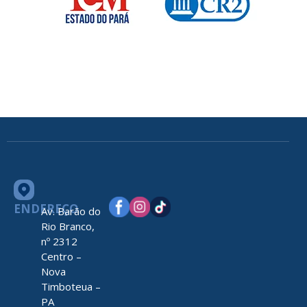
ENDEREÇO
Av. Barão do
Rio Branco,
nº 2312
Centro –
Nova
Timboteua –
PA