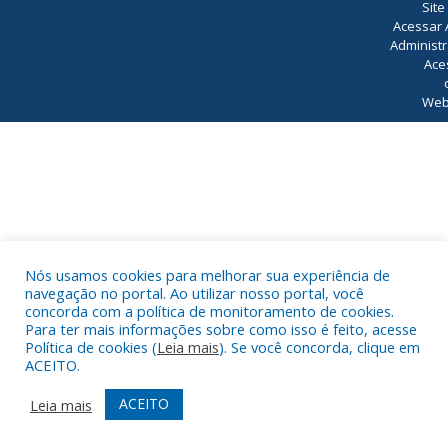
Site
Acessar 
Administr
Ace
Web
Nós usamos cookies para melhorar sua experiência de
navegação no portal. Ao utilizar nosso portal, você
concorda com a política de monitoramento de cookies.
Para ter mais informações sobre como isso é feito, acesse
Política de cookies (
Leia mais
). Se você concorda, clique em
ACEITO.
ACEITO
Leia mais