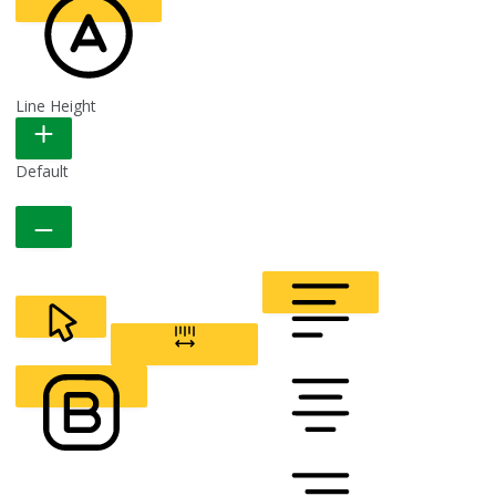
Line Height
READABLE FONT
Default
CURSOR
LETTER SPACING