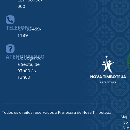
000
TELEFONE
(91) 93469-
1189
ATENDIMENTO
De Segunda
a Sexta, de
07h00 ás
13h00
Todos os direitos reservados a Prefeitura de Nova Timboteua
Map
do
Site