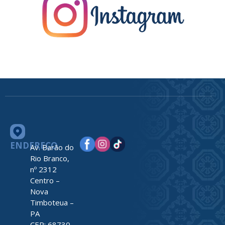
ENDEREÇO
Av. Barão do
Rio Branco,
nº 2312
Centro –
Nova
Timboteua –
PA
CEP: 68730-