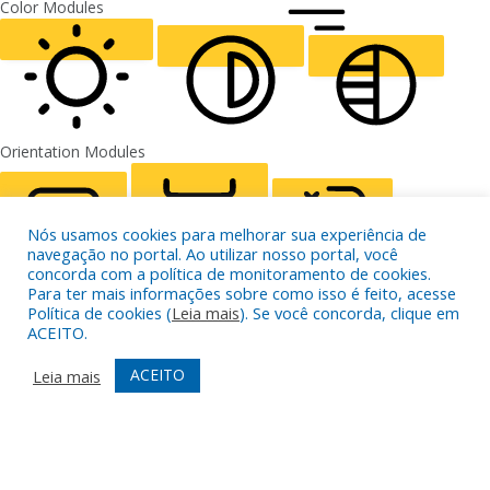
FONT WEIGHT
Color Modules
ALIGN TEXT
Orientation Modules
LIGHT CONTRAST
HIGH CONTRAST
MONOCHROME
Nós usamos cookies para melhorar sua experiência de
navegação no portal. Ao utilizar nosso portal, você
concorda com a política de monitoramento de cookies.
Para ter mais informações sobre como isso é feito, acesse
READING LINE
READING MASK
HIDE IMAGES
Política de cookies (
Leia mais
). Se você concorda, clique em
ACEITO.
ACEITO
Leia mais
HIGHLIGHT CONTENT
STOP ANIMATIONS