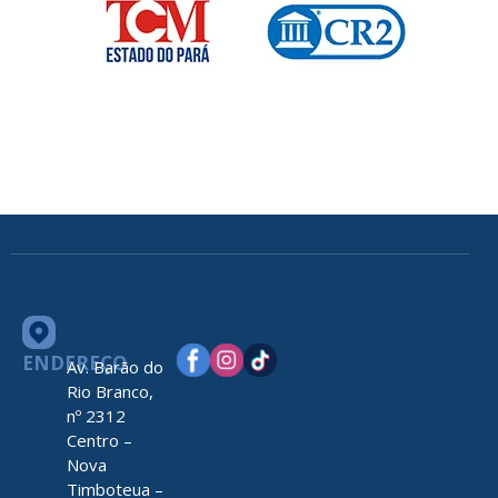
ENDEREÇO
Av. Barão do
Rio Branco,
nº 2312
Centro –
Nova
Timboteua –