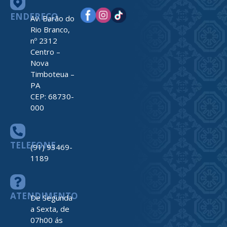
ENDEREÇO
Av. Barão do
Rio Branco,
nº 2312
Centro –
Nova
Timboteua –
PA
CEP: 68730-
000