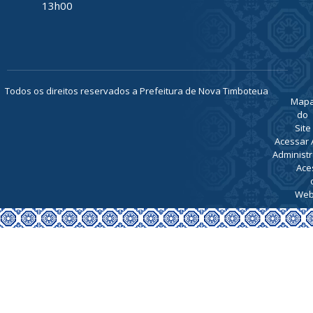
TELEFONE
(91) 93469-
1189
ATENDIMENTO
De Segunda
a Sexta, de
07h00 ás
13h00
Todos os direitos reservados a Prefeitura de Nova Timboteua
Map
do
Site
Acessar 
Administr
Ace