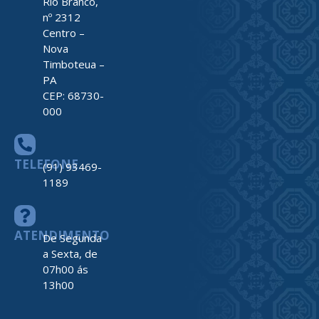
Rio Branco,
nº 2312
Centro –
Nova
Timboteua –
PA
CEP: 68730-
000
TELEFONE
(91) 93469-
1189
ATENDIMENTO
De Segunda
a Sexta, de
07h00 ás
13h00