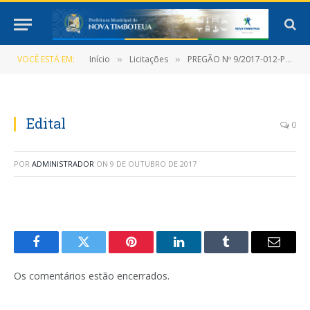
VOCÊ ESTÁ EM:
Início
Licitações
PREGÃO Nº 9/2017-012-PMNT-PP-SRP
»
»
Edital
0
POR
ADMINISTRADOR
ON
9 DE OUTUBRO DE 2017
Facebook
Twitter
Pinterest
LinkedIn
Tumblr
E-
mail
Os comentários estão encerrados.