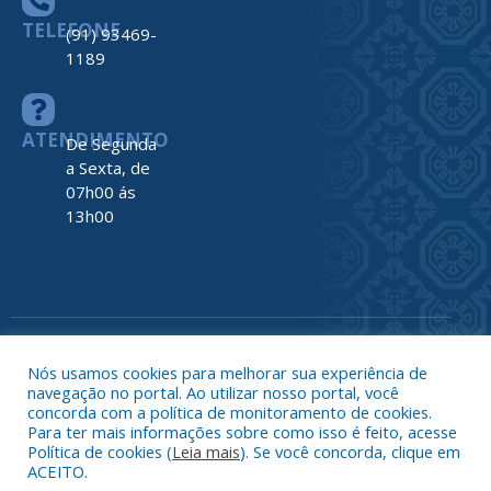
TELEFONE
(91) 93469-
1189
ATENDIMENTO
De Segunda
a Sexta, de
07h00 ás
13h00
Todos os direitos reservados a Prefeitura de Nova Timboteua
Map
Nós usamos cookies para melhorar sua experiência de
do
navegação no portal. Ao utilizar nosso portal, você
Site
concorda com a política de monitoramento de cookies.
Acessar 
Para ter mais informações sobre como isso é feito, acesse
Administr
Política de cookies (
Leia mais
). Se você concorda, clique em
ACEITO.
Ace