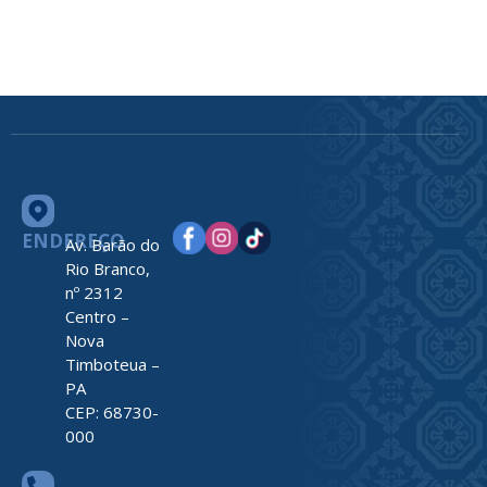
ENDEREÇO
Av. Barão do
Rio Branco,
nº 2312
Centro –
Nova
Timboteua –
PA
CEP: 68730-
000