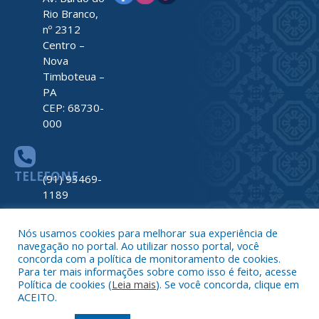
Rio Branco,
nº 2312
Centro –
Nova
Timboteua –
PA
CEP: 68730-
000
TELEFONE
(91) 93469-
1189
Nós usamos cookies para melhorar sua experiência de
navegação no portal. Ao utilizar nosso portal, você
ATENDIMENTO
De Segunda
concorda com a política de monitoramento de cookies.
a Sexta, de
Para ter mais informações sobre como isso é feito, acesse
07h00 ás
Política de cookies (
Leia mais
). Se você concorda, clique em
ACEITO.
13h00