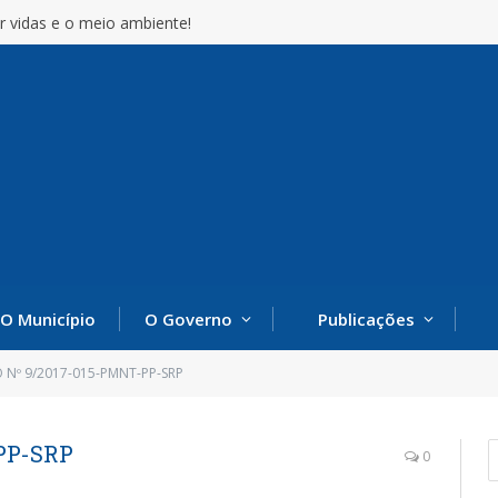
r vidas e o meio ambiente!
O Município
O Governo
Publicações
 Nº 9/2017-015-PMNT-PP-SRP
PP-SRP
0