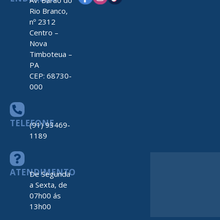
Rio Branco,
nº 2312
Centro –
Nova
Timboteua –
PA
CEP: 68730-
000
TELEFONE
(91) 93469-
1189
ATENDIMENTO
De Segunda
a Sexta, de
07h00 ás
13h00