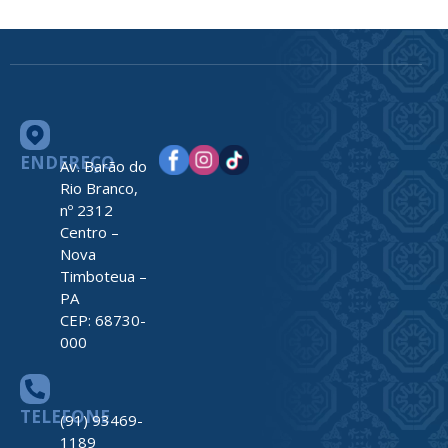
ENDEREÇO
Av. Barão do
Rio Branco,
nº 2312
Centro –
Nova
Timboteua –
PA
CEP: 68730-
000
TELEFONE
(91) 93469-
1189