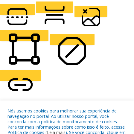
LIGHT CONTRAST
HIGH CONTRAST
MONOCHROME
READING LINE
READING MASK
HIDE IMAGES
HIGHLIGHT CONTENT
STOP ANIMATIONS
Skip To Content
Nós usamos cookies para melhorar sua experiência de
HIGHLIGHT LINKS
navegação no portal. Ao utilizar nosso portal, você
RESET SETTINGS
concorda com a política de monitoramento de cookies.
Para ter mais informações sobre como isso é feito, acesse
Política de cookies (
Leia mais
). Se você concorda, clique em