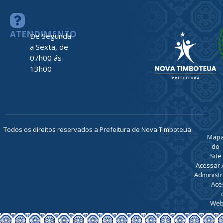
ATENDIMENTO
De Segunda
a Sexta, de
07h00 ás
13h00
Todos os direitos reservados a Prefeitura de Nova Timboteua
Map
do
Site
Acessar 
Administr
Ace
Web