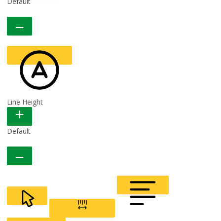
Line Height
READABLE FONT
Default
CURSOR
LETTER SPACING