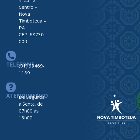
nº 2312
Centro –
Nova
Timboteua –
PA
CEP: 68730-
000
TELEFONE
(91) 93469-
1189
ATENDIMENTO
De Segunda
a Sexta, de
07h00 ás
13h00