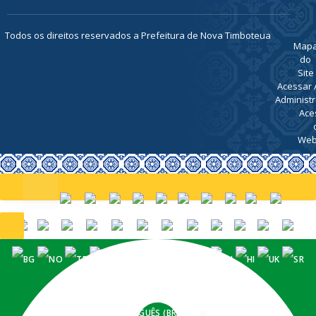
Todos os direitos reservados a Prefeitura de Nova Timboteua
Map
do
Site
Acessar 
Administr
Ace
Web
PORTUGUÊS (BRASIL)