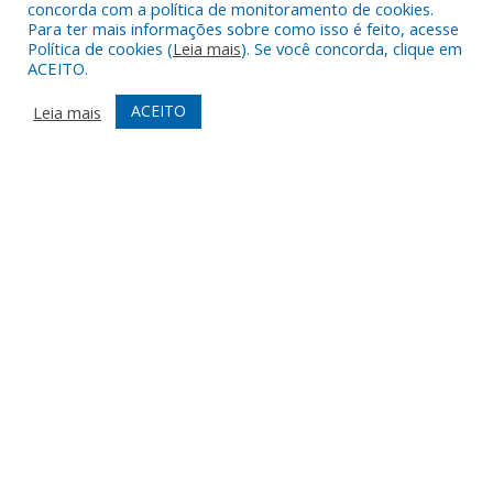
Timboteua –
concorda com a política de monitoramento de cookies.
PA
Para ter mais informações sobre como isso é feito, acesse
Política de cookies (
Leia mais
). Se você concorda, clique em
CEP: 68730-
ACEITO.
000
ACEITO
Leia mais
TELEFONE
(91) 93469-
1189
ATENDIMENTO
De Segunda
a Sexta, de
07h00 ás
13h00
Todos os direitos reservados a Prefeitura de Nova Timboteua