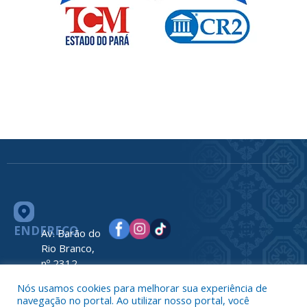
ENDEREÇO
Av. Barão do
Rio Branco,
nº 2312
Centro –
Nós usamos cookies para melhorar sua experiência de
Nova
navegação no portal. Ao utilizar nosso portal, você