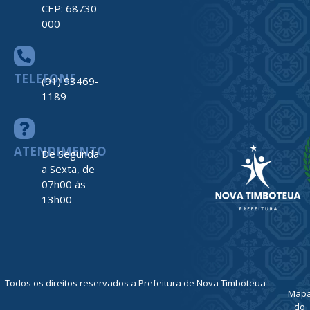
CEP: 68730-
000
TELEFONE
(91) 93469-
1189
ATENDIMENTO
De Segunda
a Sexta, de
07h00 ás
13h00
Todos os direitos reservados a Prefeitura de Nova Timboteua
Map
do