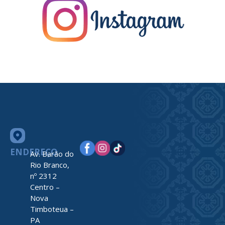
ENDEREÇO
Av. Barão do
Rio Branco,
nº 2312
Centro –
Nova
Timboteua –
PA