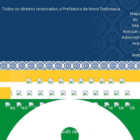
ATENDIMENTO
De Segunda
a Sexta, de
07h00 ás
13h00
Todos os direitos reservados a Prefeitura de Nova Timboteua
Map
do
Site
Acessar 
Administr
Ace
Web