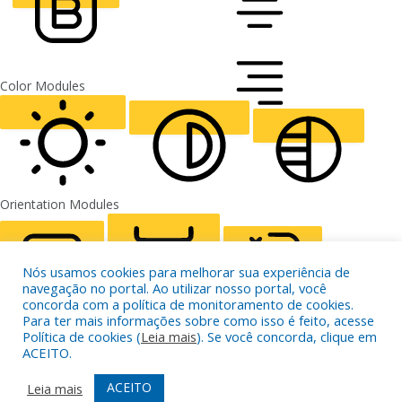
CURSOR
LETTER SPACING
FONT WEIGHT
Color Modules
Nós usamos cookies para melhorar sua experiência de
navegação no portal. Ao utilizar nosso portal, você
concorda com a política de monitoramento de cookies.
ALIGN TEXT
Para ter mais informações sobre como isso é feito, acesse
Política de cookies (
Leia mais
). Se você concorda, clique em
ACEITO.
Orientation Modules
LIGHT CONTRAST
HIGH CONTRAST
MONOCHROME
ACEITO
Leia mais