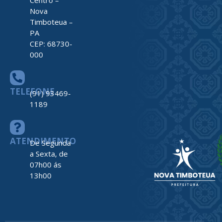
ENDEREÇO
Av. Barão do
Rio Branco,
nº 2312
Centro –
Nova
Timboteua –
PA
CEP: 68730-
000
TELEFONE
(91) 93469-
1189