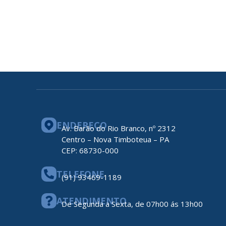
ENDEREÇO
Av. Barão do Rio Branco, nº 2312
Centro – Nova Timboteua – PA
CEP: 68730-000
TELEFONE
(91) 93469-1189
ATENDIMENTO
De Segunda a Sexta, de 07h00 ás 13h00