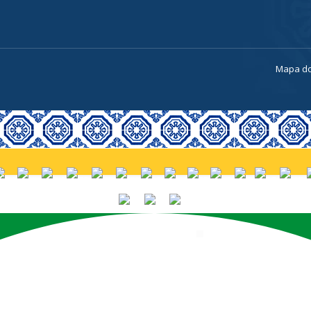
a
Mapa do
PORTUGUÊS (BRASIL)