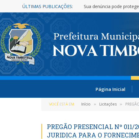
ÚLTIMAS PUBLICAÇÕES:
Sua denúncia pode protege
Página Inicial
VOCÊ ESTÁ EM:
Início
Licitações
PREGÃO
»
»
PREGÃO PRESENCIAL Nº 011/
JURIDICA PARA O FORNECIM