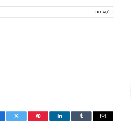
LICITAÇÕES
cebook
Twitter
Pinterest
LinkedIn
Tumblr
E-
mail