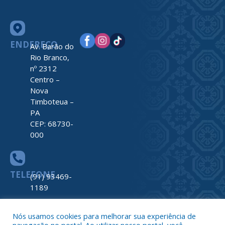
ENDEREÇO
Av. Barão do
Rio Branco,
nº 2312
Centro –
Nova
Timboteua –
PA
CEP: 68730-
000
TELEFONE
(91) 93469-
1189
Nós usamos cookies para melhorar sua experiência de