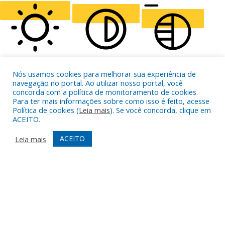
CURSOR
LETTER SPACING
Nós usamos cookies para melhorar sua experiência de
navegação no portal. Ao utilizar nosso portal, você
FONT WEIGHT
Color Modules
concorda com a política de monitoramento de cookies.
Para ter mais informações sobre como isso é feito, acesse
Política de cookies (
Leia mais
). Se você concorda, clique em
ACEITO.
ALIGN TEXT
ACEITO
Leia mais
Orientation Modules
LIGHT CONTRAST
HIGH CONTRAST
MONOCHROME
READING LINE
READING MASK
HIDE IMAGES