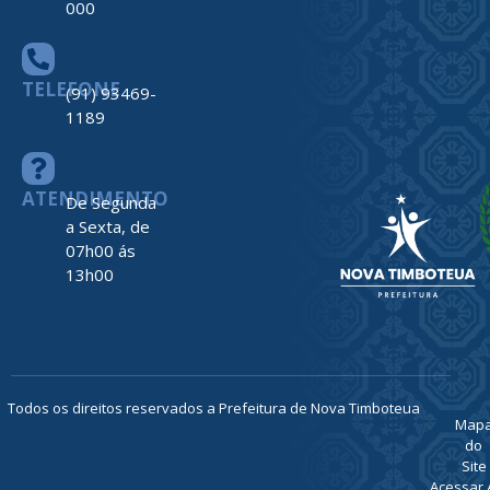
ENDEREÇO
Av. Barão do
Rio Branco,
nº 2312
Centro –
Nova
Timboteua –
PA
CEP: 68730-
000
TELEFONE
(91) 93469-
1189
ATENDIMENTO
De Segunda
a Sexta, de
07h00 ás
13h00