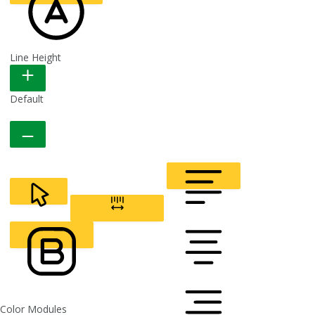
HIDE TOOLBAR
Default
Line Height
READABLE FONT
Default