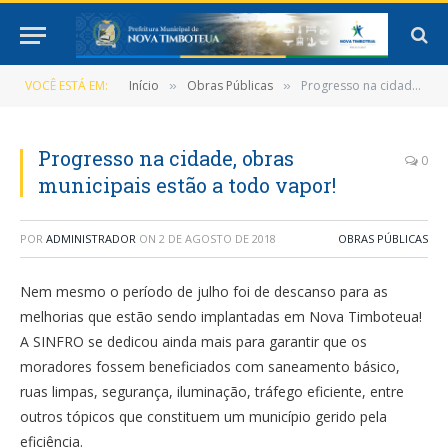
VOCÊ ESTÁ EM:
Início
Obras Públicas
Progresso na cidade, obras municipais estão a todo vapor!
»
»
Progresso na cidade, obras
0
municipais estão a todo vapor!
POR
ADMINISTRADOR
ON
2 DE AGOSTO DE 2018
OBRAS PÚBLICAS
Nem mesmo o período de julho foi de descanso para as
melhorias que estão sendo implantadas em Nova Timboteua!
A SINFRO se dedicou ainda mais para garantir que os
moradores fossem beneficiados com saneamento básico,
ruas limpas, segurança, iluminação, tráfego eficiente, entre
outros tópicos que constituem um município gerido pela
eficiência.