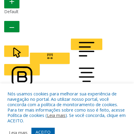
Default
CURSOR
LETTER SPACING
Nós usamos cookies para melhorar sua experiência de
navegação no portal. Ao utilizar nosso portal, você
FONT WEIGHT
Color Modules
concorda com a política de monitoramento de cookies.
Para ter mais informações sobre como isso é feito, acesse
Política de cookies (
Leia mais
). Se você concorda, clique em
ACEITO.
ALIGN TEXT
ACEITO
Leia mais