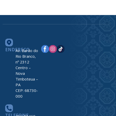
ENDEREÇO
Av. Barão do
Rio Branco,
nº 2312
Centro –
Nova
Timboteua –
PA
CEP: 68730-
000
TELEFONE