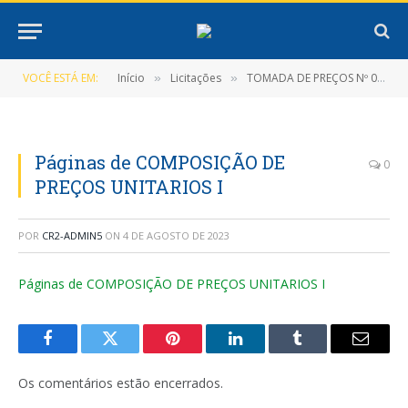
VOCÊ ESTÁ EM:
Início
Licitações
TOMADA DE PREÇOS Nº 001/2022-TP-PMNT (CONTRATAÇÃO DE EMPRESA ESPECIALIZADA NA ÁREA DE CONSTRUÇÃO CIVIL PARA PRESTAÇÃO DOS SERVIÇOS DE CONSTRUÇÃO DO TERMINAL RODOVIÁRIO DE NOVA TIMBOTEUA)
»
»
Páginas de COMPOSIÇÃO DE
0
PREÇOS UNITARIOS I
POR
CR2-ADMIN5
ON
4 DE AGOSTO DE 2023
Páginas de COMPOSIÇÃO DE PREÇOS UNITARIOS I
Facebook
Twitter
Pinterest
LinkedIn
Tumblr
E-
mail
Os comentários estão encerrados.