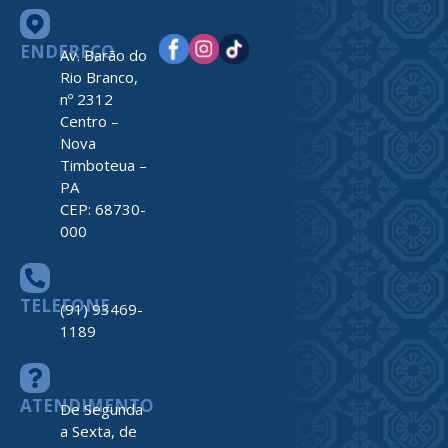
ENDEREÇO
Av. Barão do
Rio Branco,
nº 2312
Centro –
Nova
Timboteua –
PA
CEP: 68730-
000
TELEFONE
(91) 93469-
1189
ATENDIMENTO
De Segunda
a Sexta, de