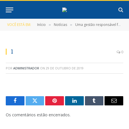
VOCÊ ESTÁ EM:
Início
Notícias
Uma gestão responsável faz assim!
»
»
1
0
POR
ADMINISTRADOR
ON
29 DE OUTUBRO DE 2019
Facebook
Twitter
Pinterest
LinkedIn
Tumblr
E-
mail
Os comentários estão encerrados.