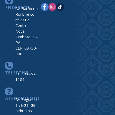
ENDEREÇO
Av. Barão do
Rio Branco,
nº 2312
Centro –
Nova
Timboteua –
PA
CEP: 68730-
000
TELEFONE
(91) 93469-
1189
ATENDIMENTO
De Segunda
a Sexta, de
07h00 ás