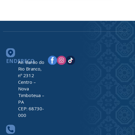
ENDEREÇO
Av. Barão do
Rio Branco,
nº 2312
Centro –
Nova
Timboteua –
PA
CEP: 68730-
000