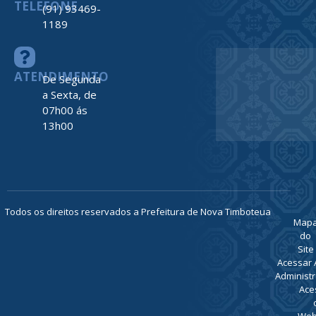
TELEFONE
(91) 93469-
1189
ATENDIMENTO
De Segunda
a Sexta, de
07h00 ás
13h00
Todos os direitos reservados a Prefeitura de Nova Timboteua
Map
do
Site
Acessar 
Administr
Ace
Web