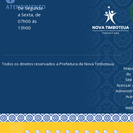
ATENDIMENTO
De Segunda
a Sexta, de
07h00 ás
13h00
Todos os direitos reservados a Prefeitura de Nova Timboteua
Map
do
Site
Acessar 
Administr
Ace
Web