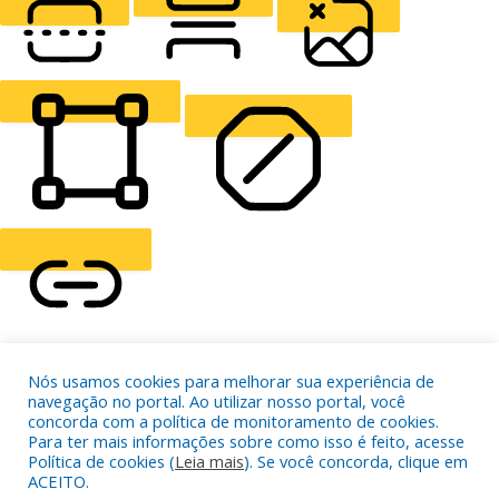
READING LINE
READING MASK
HIDE IMAGES
HIGHLIGHT CONTENT
STOP ANIMATIONS
Skip To Content
Nós usamos cookies para melhorar sua experiência de
HIGHLIGHT LINKS
navegação no portal. Ao utilizar nosso portal, você
RESET SETTINGS
concorda com a política de monitoramento de cookies.
Para ter mais informações sobre como isso é feito, acesse
Política de cookies (
Leia mais
). Se você concorda, clique em
ACEITO.