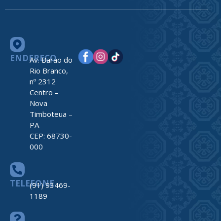
ENDEREÇO
Av. Barão do
Rio Branco,
nº 2312
Centro –
Nova
Timboteua –
PA
CEP: 68730-
000
TELEFONE
(91) 93469-
1189