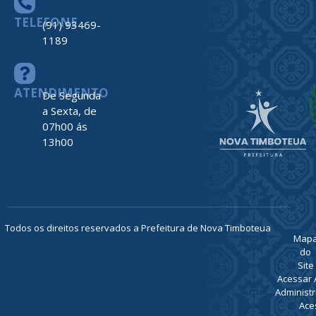
nº 2312
Centro –
Nova
Timboteua –
PA
CEP: 68730-
000
TELEFONE
(91) 93469-
1189
ATENDIMENTO
De Segunda
a Sexta, de
07h00 ás
13h00