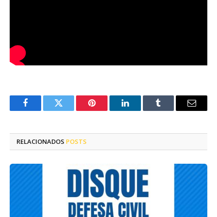
Facebook
Twitter
Pinterest
LinkedIn
Tumblr
E-
mail
RELACIONADOS
POSTS