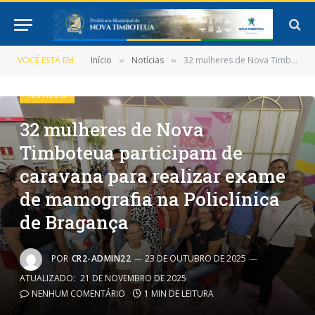
VOCÊ ESTÁ EM:
Início
Notícias
32 mulheres de Nova Timboteua participam de caravana para realizar exame de mamografia na Policlínica de Bragança
»
»
NOTÍCIAS
32 mulheres de Nova
Timboteua participam de
caravana para realizar exame
de mamografia na Policlínica
de Bragança
POR
CR2-ADMIN22
23 DE OUTUBRO DE 2025
ATUALIZADO:
21 DE NOVEMBRO DE 2025
NENHUM COMENTÁRIO
1 MIN DE LEITURA