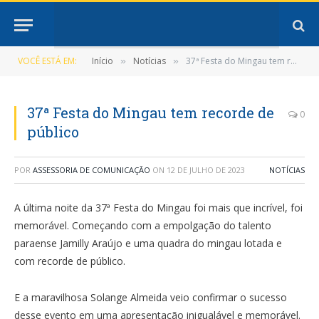
VOCÊ ESTÁ EM:
Início
Notícias
37ª Festa do Mingau tem recorde de público
»
»
37ª Festa do Mingau tem recorde de
0
público
POR
ASSESSORIA DE COMUNICAÇÃO
ON
12 DE JULHO DE 2023
NOTÍCIAS
A última noite da 37ª Festa do Mingau foi mais que incrível, foi
memorável. Começando com a empolgação do talento
paraense Jamilly Araújo e uma quadra do mingau lotada e
com recorde de público.
E a maravilhosa Solange Almeida veio confirmar o sucesso
desse evento em uma apresentação inigualável e memorável.