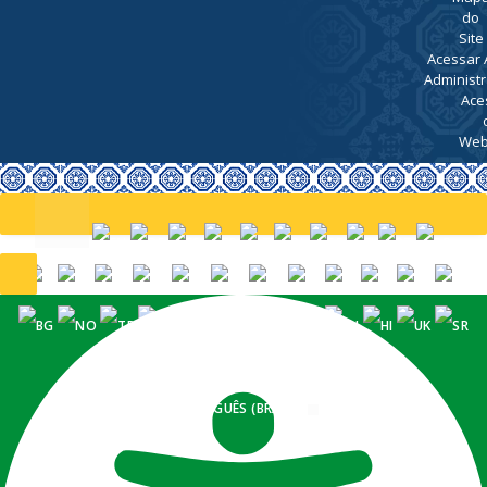
do
Site
Acessar 
Administr
Ace
Web
PORTUGUÊS (BRASIL)