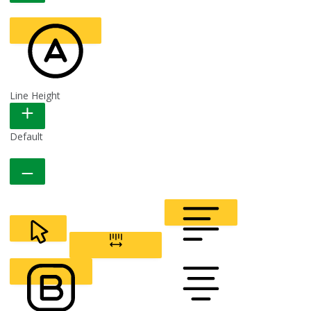
Line Height
READABLE FONT
Default
CURSOR
LETTER SPACING