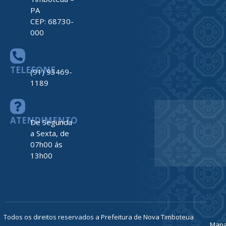
PA
CEP: 68730-
000
TELEFONE
(91) 93469-
1189
ATENDIMENTO
De Segunda
a Sexta, de
07h00 ás
13h00
Todos os direitos reservados a Prefeitura de Nova Timboteua
Map