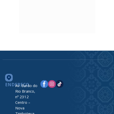
ENDEREÇO
Av. Barão do
Rio Branco,
nº 2312
Centro –
Nova
Timboteua –