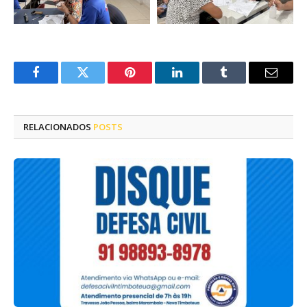
Facebook
Twitter
Pinterest
LinkedIn
Tumblr
E-
mail
RELACIONADOS
POSTS