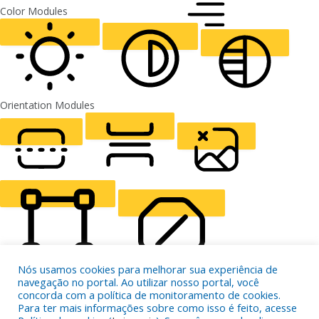
ALIGN TEXT
Orientation Modules
LIGHT CONTRAST
HIGH CONTRAST
MONOCHROME
READING LINE
READING MASK
HIDE IMAGES
Nós usamos cookies para melhorar sua experiência de
navegação no portal. Ao utilizar nosso portal, você
HIGHLIGHT CONTENT
STOP ANIMATIONS
concorda com a política de monitoramento de cookies.
Para ter mais informações sobre como isso é feito, acesse