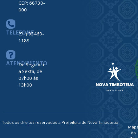
CEP: 68730-
000
TELEFONE
(91) 93469-
1189
ATENDIMENTO
De Segunda
a Sexta, de
07h00 ás
13h00
Todos os direitos reservados a Prefeitura de Nova Timboteua
Map
do