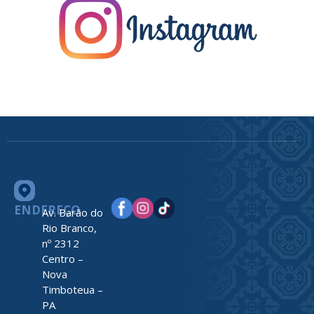
ENDEREÇO
Av. Barão do
Rio Branco,
nº 2312
Centro –
Nova
Timboteua –
PA