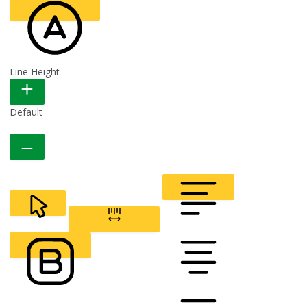
Line Height
READABLE FONT
Default
CURSOR
LETTER SPACING
FONT WEIGHT
Color Modules