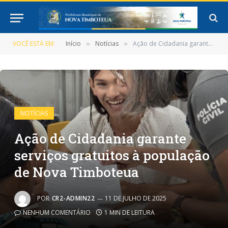
VOCÊ ESTÁ EM:
Início
Notícias
Ação de Cidadania garante serviços gratuitos à população de Nova Timboteua
»
»
NOTÍCIAS
Ação de Cidadania garante
serviços gratuitos à população
de Nova Timboteua
POR
CR2-ADMIN22
11 DE JULHO DE 2025
NENHUM COMENTÁRIO
1 MIN DE LEITURA