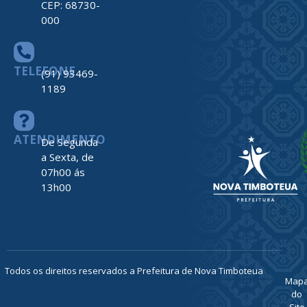
CEP: 68730-
000
TELEFONE
(91) 93469-
1189
ATENDIMENTO
De Segunda
a Sexta, de
07h00 ás
13h00
Todos os direitos reservados a Prefeitura de Nova Timboteua
Map
do
Site