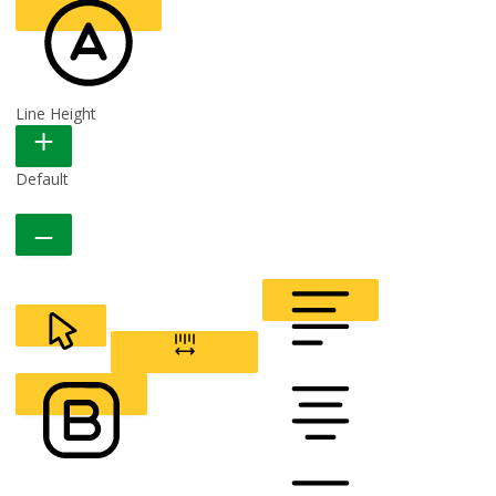
Line Height
READABLE FONT
Default
CURSOR
LETTER SPACING