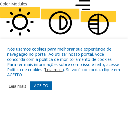
FONT WEIGHT
Color Modules
ALIGN TEXT
Orientation Modules
LIGHT CONTRAST
HIGH CONTRAST
MONOCHROME
Nós usamos cookies para melhorar sua experiência de
navegação no portal. Ao utilizar nosso portal, você
concorda com a política de monitoramento de cookies.
Para ter mais informações sobre como isso é feito, acesse
Política de cookies (
Leia mais
). Se você concorda, clique em
ACEITO.
READING LINE
READING MASK
HIDE IMAGES
ACEITO
Leia mais
HIGHLIGHT CONTENT
STOP ANIMATIONS