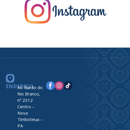
ENDEREÇO
Av. Barão do
Rio Branco,
nº 2312
Centro –
Nova
Timboteua –
PA