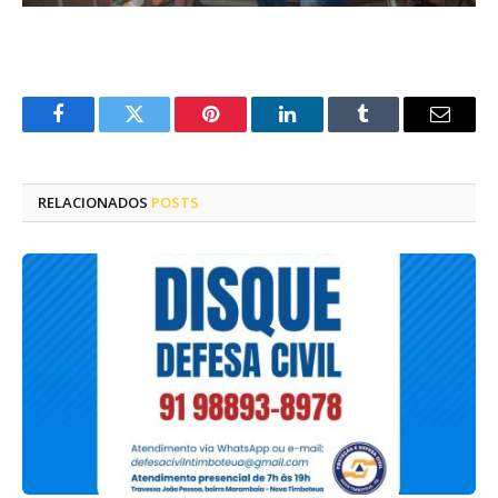
Facebook
Twitter
Pinterest
LinkedIn
Tumblr
E-
mail
RELACIONADOS
POSTS