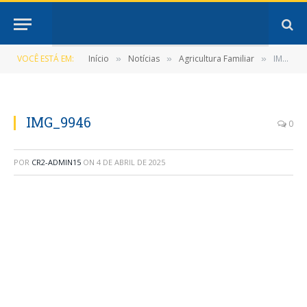
VOCÊ ESTÁ EM:
Início
Notícias
Agricultura Familiar
IMG_9946
»
»
»
IMG_9946
0
POR
CR2-ADMIN15
ON
4 DE ABRIL DE 2025