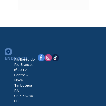
ENDEREÇO
Av. Barão do
Rio Branco,
nº 2312
Centro –
Nova
Timboteua –
PA
CEP: 68730-
000