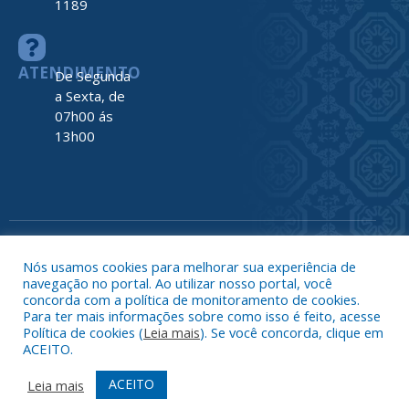
1189
ATENDIMENTO
De Segunda
a Sexta, de
07h00 ás
13h00
Todos os direitos reservados a Prefeitura de Nova Timboteua
Map
Nós usamos cookies para melhorar sua experiência de
do
navegação no portal. Ao utilizar nosso portal, você
Site
concorda com a política de monitoramento de cookies.
Acessar 
Para ter mais informações sobre como isso é feito, acesse
Administr
Política de cookies (
Leia mais
). Se você concorda, clique em
ACEITO.
Ace
Web
ACEITO
Leia mais