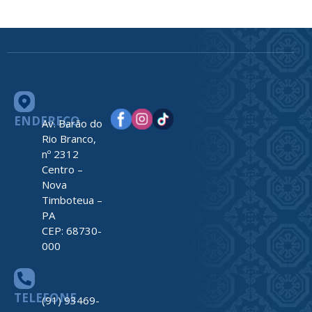
ENDEREÇO
Av. Barão do
Rio Branco,
nº 2312
Centro –
Nova
Timboteua –
PA
CEP: 68730-
000
TELEFONE
(91) 93469-