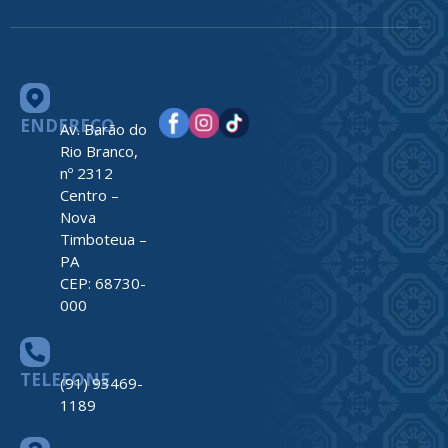
ENDEREÇO
Av. Barão do
Rio Branco,
nº 2312
Centro –
Nova
Timboteua –
PA
CEP: 68730-
000
TELEFONE
(91) 93469-
1189