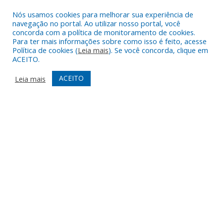
Rio Branco,
Nós usamos cookies para melhorar sua experiência de
nº 2312
navegação no portal. Ao utilizar nosso portal, você
concorda com a política de monitoramento de cookies.
Centro –
Para ter mais informações sobre como isso é feito, acesse
Nova
Política de cookies (
Leia mais
). Se você concorda, clique em
Timboteua –
ACEITO.
PA
CEP: 68730-
ACEITO
Leia mais
000
TELEFONE
(91) 93469-
1189
ATENDIMENTO
De Segunda
a Sexta, de
07h00 ás
13h00