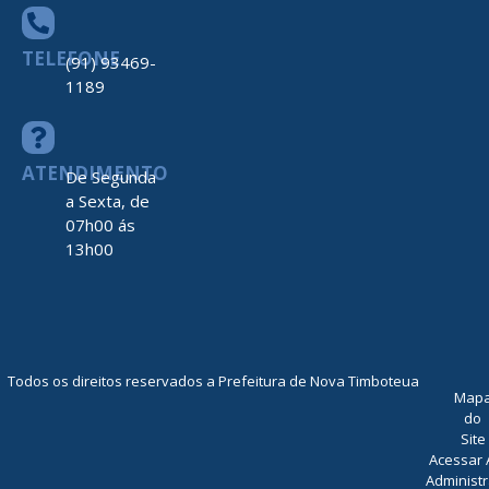
TELEFONE
(91) 93469-
1189
ATENDIMENTO
De Segunda
a Sexta, de
07h00 ás
13h00
Todos os direitos reservados a Prefeitura de Nova Timboteua
Map
do
Site
Acessar 
Administr