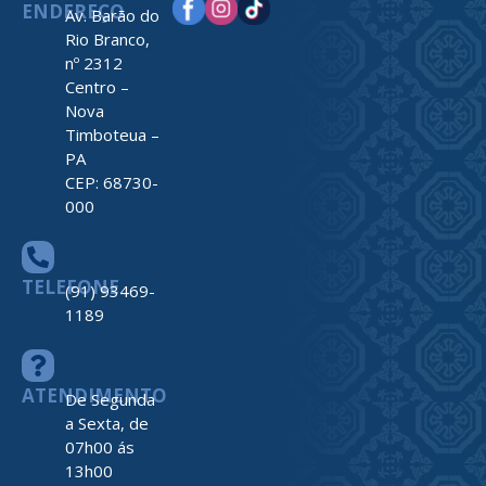
ENDEREÇO
Av. Barão do
Rio Branco,
nº 2312
Centro –
Nova
Timboteua –
PA
CEP: 68730-
000
TELEFONE
(91) 93469-
1189
ATENDIMENTO
De Segunda
a Sexta, de
07h00 ás
13h00