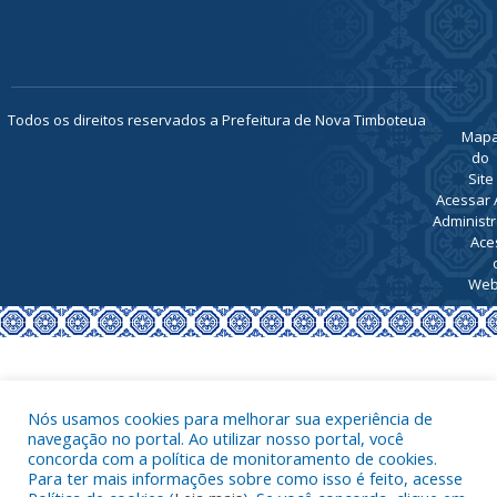
Todos os direitos reservados a Prefeitura de Nova Timboteua
Map
do
Site
Acessar 
Administr
Ace
Web
Nós usamos cookies para melhorar sua experiência de
navegação no portal. Ao utilizar nosso portal, você
concorda com a política de monitoramento de cookies.
Para ter mais informações sobre como isso é feito, acesse