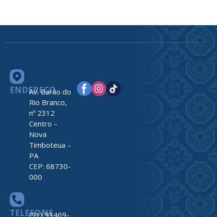
ENDEREÇO
Av. Barão do
Rio Branco,
nº 2312
Centro –
Nova
Timboteua –
PA
CEP: 68730-
000
TELEFONE
(91) 93469-