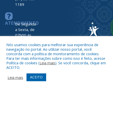
1189
ATENDIMENTO
De Segunda
a Sexta, de
07h00 ás
13h00
Nós usamos cookies para melhorar sua experiência de
navegação no portal. Ao utilizar nosso portal, você
concorda com a política de monitoramento de cookies.
Para ter mais informações sobre como isso é feito, acesse
Política de cookies (
Leia mais
). Se você concorda, clique em
ACEITO.
Todos os direitos reservados a Prefeitura de Nova Timboteua
Map
ACEITO
Leia mais
do
Site
Acessar 
Administr
Ace
Web