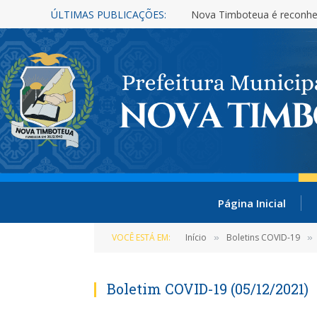
ÚLTIMAS PUBLICAÇÕES:
Nova Timboteua é reconhe
Página Inicial
VOCÊ ESTÁ EM:
Início
Boletins COVID-19
»
»
Boletim COVID-19 (05/12/2021)