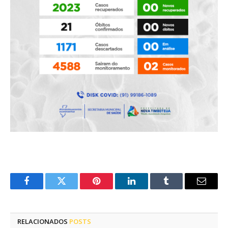
Facebook
Twitter
Pinterest
LinkedIn
Tumblr
E-
mail
RELACIONADOS
POSTS