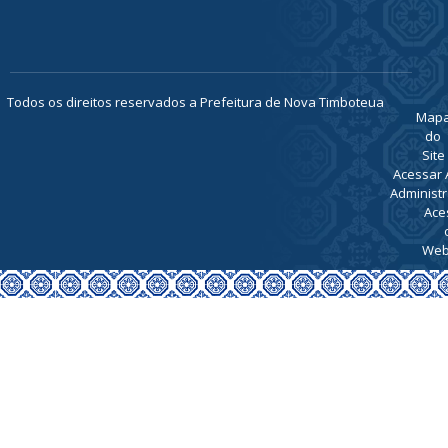
1189
ATENDIMENTO
De Segunda
a Sexta, de
07h00 ás
13h00
Todos os direitos reservados a Prefeitura de Nova Timboteua
Map
do
Site
Acessar 
Administr
Ace
Web