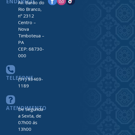
ENDEREÇO
Av. Barão do
Rio Branco,
nº 2312
Centro –
Nova
Timboteua –
PA
CEP: 68730-
000
TELEFONE
(91) 93469-