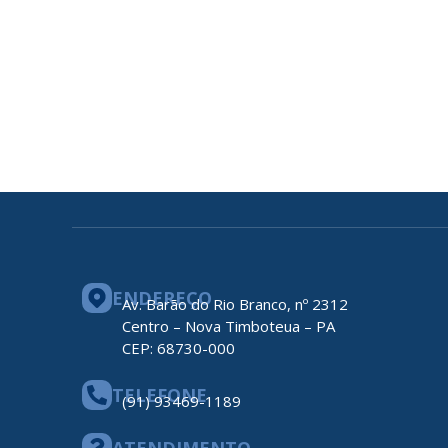
ENDEREÇO
Av. Barão do Rio Branco, nº 2312
Centro – Nova Timboteua – PA
CEP: 68730-000
TELEFONE
(91) 93469-1189
ATENDIMENTO