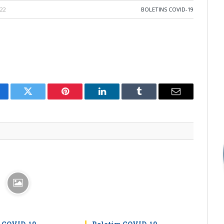
022
BOLETINS COVID-19
cebook
Twitter
Pinterest
LinkedIn
Tumblr
E-
mail