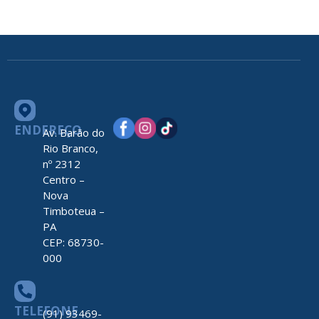
ENDEREÇO
Av. Barão do
Rio Branco,
nº 2312
Centro –
Nova
Timboteua –
PA
CEP: 68730-
000
TELEFONE
(91) 93469-