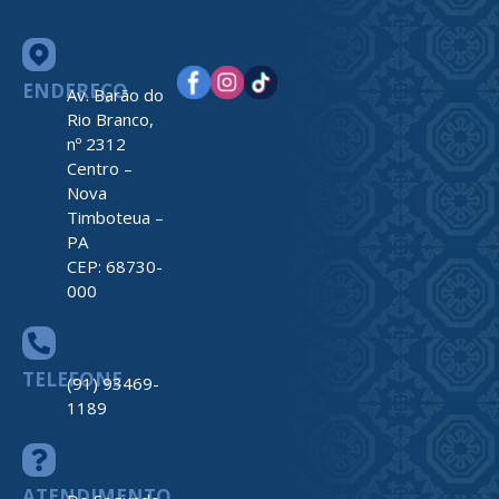
ENDEREÇO
Av. Barão do
Rio Branco,
nº 2312
Centro –
Nova
Timboteua –
PA
CEP: 68730-
000
TELEFONE
(91) 93469-
1189
ATENDIMENTO