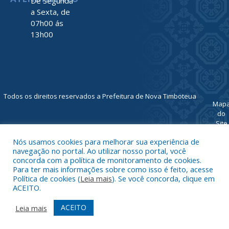
De Segunda
a Sexta, de
07h00 ás
13h00
Todos os direitos reservados a Prefeitura de Nova Timboteua
Map
do
Site
Acessar 
Nós usamos cookies para melhorar sua experiência de
Administr
navegação no portal. Ao utilizar nosso portal, você
Ace
concorda com a política de monitoramento de cookies.
Para ter mais informações sobre como isso é feito, acesse
Web
Política de cookies (
Leia mais
). Se você concorda, clique em
ACEITO.
ACEITO
Leia mais