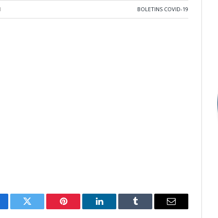
1
BOLETINS COVID-19
cebook
Twitter
Pinterest
LinkedIn
Tumblr
E-