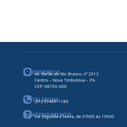
ENDEREÇO
Av. Barão do Rio Branco, nº 2312
Centro – Nova Timboteua – PA
CEP: 68730-000
TELEFONE
(91) 93469-1189
ATENDIMENTO
De Segunda a Sexta, de 07h00 ás 13h00