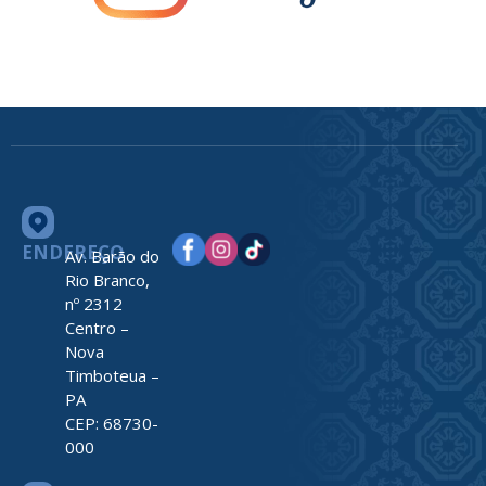
ENDEREÇO
Av. Barão do
Rio Branco,
nº 2312
Centro –
Nova
Timboteua –
PA
CEP: 68730-
000