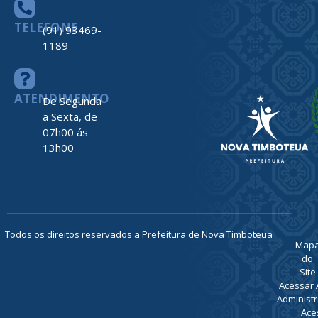
TELEFONE
(91) 93469-
1189
ATENDIMENTO
De Segunda
a Sexta, de
07h00 ás
13h00
Todos os direitos reservados a Prefeitura de Nova Timboteua
Map
do
Site
Acessar 
Administr
Ace