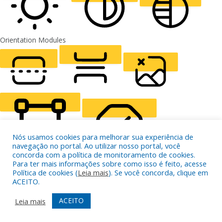
Orientation Modules
LIGHT CONTRAST
HIGH CONTRAST
MONOCHROME
READING LINE
READING MASK
HIDE IMAGES
Nós usamos cookies para melhorar sua experiência de
navegação no portal. Ao utilizar nosso portal, você
concorda com a política de monitoramento de cookies.
Para ter mais informações sobre como isso é feito, acesse
HIGHLIGHT CONTENT
STOP ANIMATIONS
Política de cookies (
Leia mais
). Se você concorda, clique em
ACEITO.
ACEITO
Leia mais
Skip To Content
HIGHLIGHT LINKS