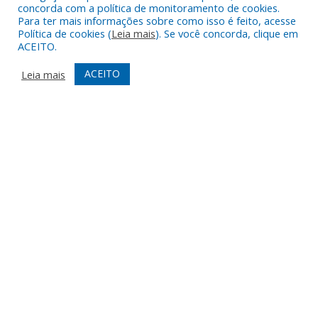
concorda com a política de monitoramento de cookies.
Para ter mais informações sobre como isso é feito, acesse
READING LINE
READING MASK
HIDE IMAGES
Política de cookies (
Leia mais
). Se você concorda, clique em
ACEITO.
ACEITO
Leia mais
HIGHLIGHT CONTENT
STOP ANIMATIONS
Skip To Content
HIGHLIGHT LINKS
RESET SETTINGS