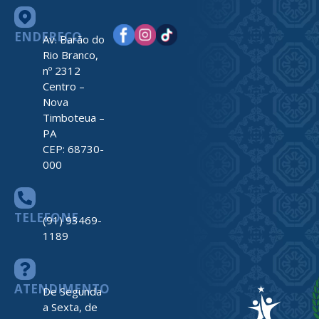
ENDEREÇO
Av. Barão do
Rio Branco,
nº 2312
Centro –
Nova
Timboteua –
PA
CEP: 68730-
000
TELEFONE
(91) 93469-
1189
ATENDIMENTO
De Segunda
a Sexta, de