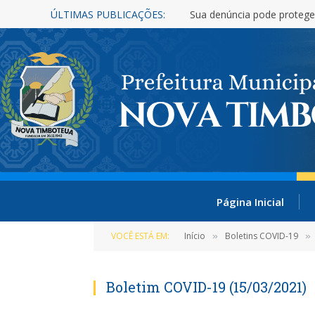
ÚLTIMAS PUBLICAÇÕES:
Nova Timboteua é reconhe
Página Inicial
VOCÊ ESTÁ EM:
Início
Boletins COVID-19
»
»
Boletim COVID-19 (15/03/2021)