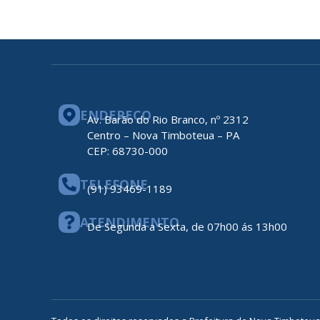
ENDEREÇO
Av. Barão do Rio Branco, nº 2312
Centro – Nova Timboteua – PA
CEP: 68730-000
TELEFONE
(91) 93469-1189
ATENDIMENTO
De Segunda a Sexta, de 07h00 ás 13h00