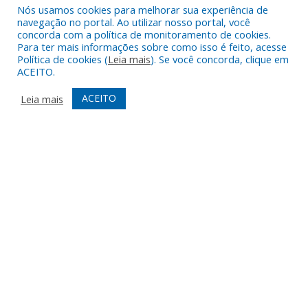
Rio Branco,
Nós usamos cookies para melhorar sua experiência de
nº 2312
navegação no portal. Ao utilizar nosso portal, você
concorda com a política de monitoramento de cookies.
Centro –
Para ter mais informações sobre como isso é feito, acesse
Nova
Política de cookies (
Leia mais
). Se você concorda, clique em
Timboteua –
ACEITO.
PA
CEP: 68730-
ACEITO
Leia mais
000
TELEFONE
(91) 93469-
1189
ATENDIMENTO
De Segunda
a Sexta, de
07h00 ás
13h00