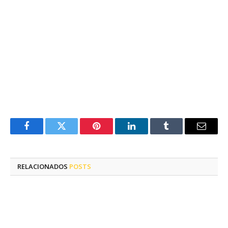
Facebook
Twitter
Pinterest
LinkedIn
Tumblr
E-
mail
RELACIONADOS
POSTS