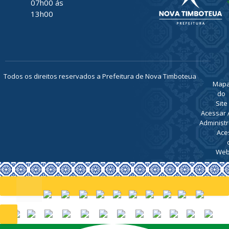
TELEFONE
(91) 93469-
1189
ATENDIMENTO
De Segunda
a Sexta, de
07h00 ás
13h00
Todos os direitos reservados a Prefeitura de Nova Timboteua
Map
do
Site
Acessar 
Administr
Ace