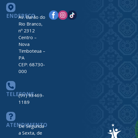
ENDEREÇO
Av. Barão do
Rio Branco,
nº 2312
Centro –
Nova
Timboteua –
PA
CEP: 68730-
000