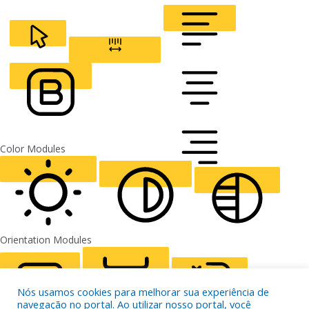
Line Height
READABLE FONT
Default
CURSOR
LETTER SPACING
FONT WEIGHT
Color Modules
Nós usamos cookies para melhorar sua experiência de
navegação no portal. Ao utilizar nosso portal, você
ALIGN TEXT