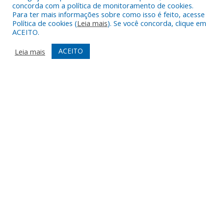
concorda com a política de monitoramento de cookies.
Para ter mais informações sobre como isso é feito, acesse
Política de cookies (
Leia mais
). Se você concorda, clique em
Orientation Modules
ACEITO.
LIGHT CONTRAST
HIGH CONTRAST
MONOCHROME
ACEITO
Leia mais
READING LINE
READING MASK
HIDE IMAGES
HIGHLIGHT CONTENT
STOP ANIMATIONS
Skip To Content
HIGHLIGHT LINKS