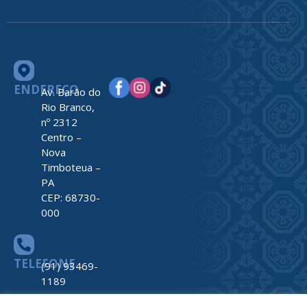
ENDEREÇO
Av. Barão do
Rio Branco,
nº 2312
Centro –
Nova
Timboteua –
PA
CEP: 68730-
000
TELEFONE
(91) 93469-
1189