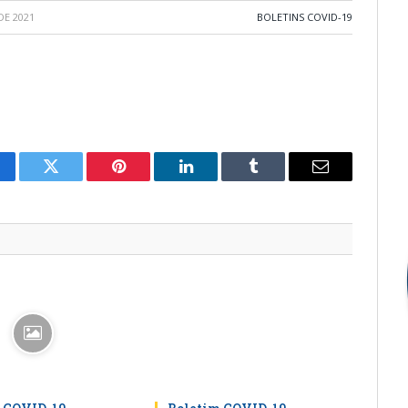
DE 2021
BOLETINS COVID-19
cebook
Twitter
Pinterest
LinkedIn
Tumblr
E-
mail