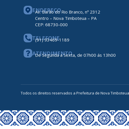
ENDEREÇO
Av. Barão do Rio Branco, nº 2312
Centro – Nova Timboteua – PA
CEP: 68730-000
TELEFONE
(91) 93469-1189
ATENDIMENTO
De Segunda a Sexta, de 07h00 ás 13h00
Todos os direitos reservados a Prefeitura de Nova Timboteu