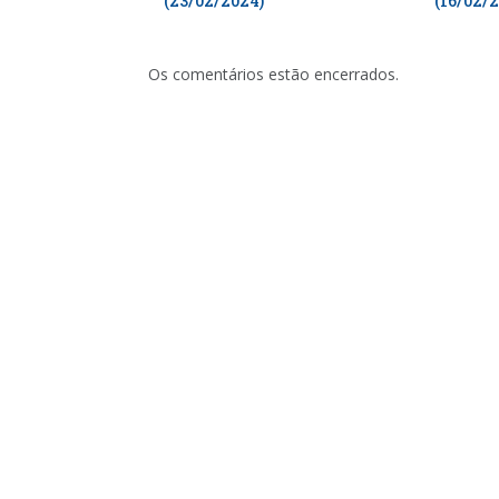
(23/02/2024)
(16/02/
Os comentários estão encerrados.