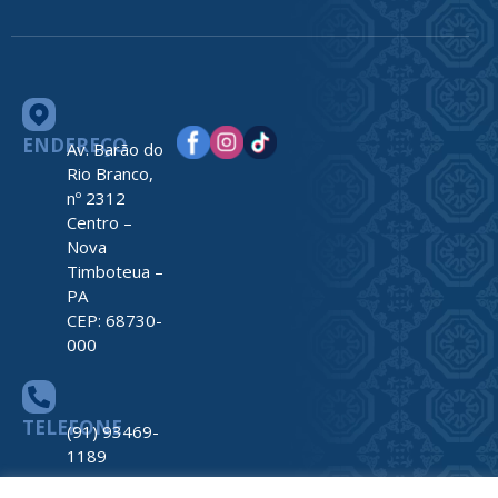
ENDEREÇO
Av. Barão do
Rio Branco,
nº 2312
Centro –
Nova
Timboteua –
PA
CEP: 68730-
000
TELEFONE
(91) 93469-
1189