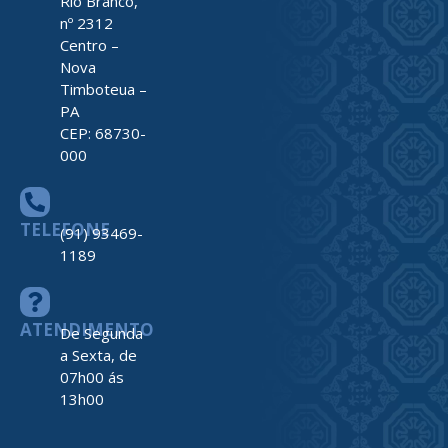
Rio Branco,
nº 2312
Centro –
Nova
Timboteua –
PA
CEP: 68730-
000
TELEFONE
(91) 93469-
1189
ATENDIMENTO
De Segunda
a Sexta, de
07h00 ás
13h00