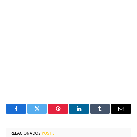
Facebook
Twitter
Pinterest
LinkedIn
Tumblr
E-
mail
RELACIONADOS
POSTS