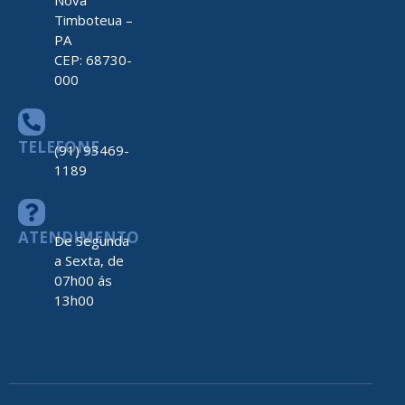
Timboteua –
PA
CEP: 68730-
000
TELEFONE
(91) 93469-
1189
ATENDIMENTO
De Segunda
a Sexta, de
07h00 ás
13h00