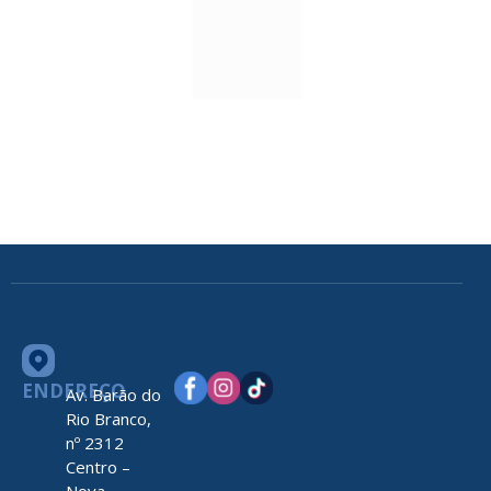
ENDEREÇO
Av. Barão do
Rio Branco,
nº 2312
Centro –
Nova