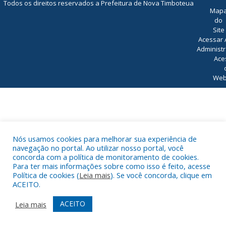
Todos os direitos reservados a Prefeitura de Nova Timboteua
Map
do
Site
Acessar 
Administr
Ace
Web
Nós usamos cookies para melhorar sua experiência de
navegação no portal. Ao utilizar nosso portal, você
concorda com a política de monitoramento de cookies.
Para ter mais informações sobre como isso é feito, acesse
Política de cookies (
Leia mais
). Se você concorda, clique em
ACEITO.
ACEITO
Leia mais